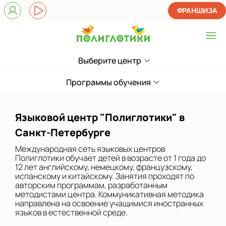
ФРАНШИЗА
Выберите центр
Выберите центр
ЖК Лондон Парк
Программы обучения
Приморский
Языковой центр "Полиглотики" в
на Звездной
Санкт-Петербурге
на Ленинском
Международная сеть языковых центров
Полиглотики обучает детей в возрасте от 1 года до
на Парнасе
12 лет английскому, немецкому, французскому,
испанскому и китайскому. Занятия проходят по
авторским программам, разработанным
в Новом Оккервиле
методистами центра. Коммуникативная методика
направлена на освоение учащимися иностранных
в Новоселье (школа)
языков в естественной среде.