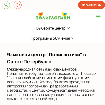
ФРАНШИЗА
Выберите центр
Выберите центр
ЖК Лондон Парк
Программы обучения
Приморский
Языковой центр "Полиглотики" в
на Звездной
Санкт-Петербурге
на Ленинском
Международная сеть языковых центров
Полиглотики обучает детей в возрасте от 1 года до
на Парнасе
12 лет английскому, немецкому, французскому,
испанскому и китайскому. Занятия проходят по
авторским программам, разработанным
в Новом Оккервиле
методистами центра. Коммуникативная методика
направлена на освоение учащимися иностранных
в Новоселье (школа)
языков в естественной среде.