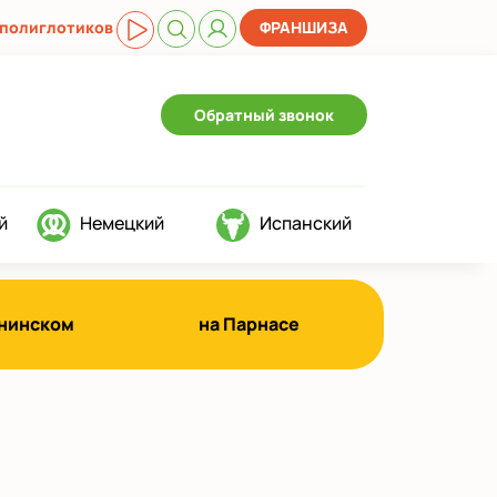
 полиглотиков
ФРАНШИЗА
Обратный звонок
й
Немецкий
Испанский
енинском
на Парнасе