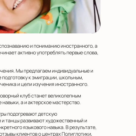
спознаванию и пониманию иностранного, а
чинает активно употреблять первые слова,
учения. Мы предлагаем индивидуальные и
е подготовку к эмиграции, школьным,
ченика и цели изучения иностранного.
говорный клуб станет великолепным
 навыки, а и актерское мастерство.
гры подогревают детскую
 и танцы развивают художественный и
кретного языкового навыка. В результате,
отзывы клиентов о центрах Полиглотики,