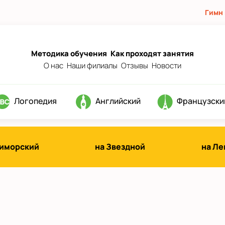
Гимн
Методика обучения
Как проходят занятия
О нас
Наши филиалы
Отзывы
Новости
Логопедия
Английский
Французски
иморский
на Звездной
на Л
д