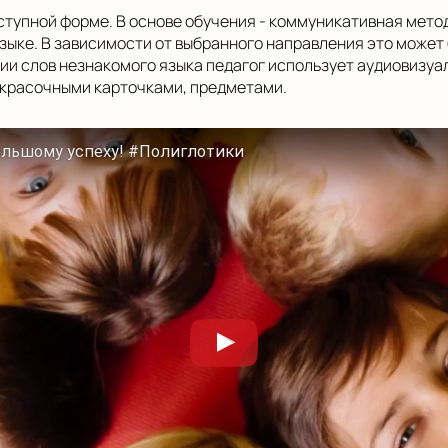
ступной форме. В основе обучения - коммуникативная мето
ыке. В зависимости от выбранного направления это может 
ии слов незнакомого языка педагог использует аудиовизуа
 красочными карточками, предметами.
ольшому успеху! #Полиглотики