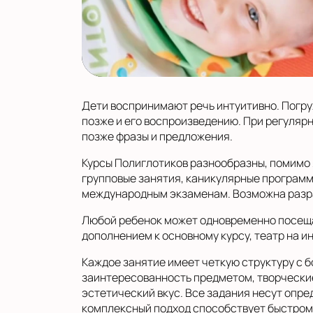
Дети воспринимают речь интуитивно. Погру
позже и его воспроизведению. При регуляр
позже фразы и предложения.
Курсы Полиглотиков разнообразны, помимо
групповые занятия, каникулярные программы
международным экзаменам. Возможна разраб
Любой ребенок может одновременно посещат
дополнением к основному курсу, театр на и
Каждое занятие имеет четкую структуру с 
заинтересованность предметом, творческие
эстетический вкус. Все задания несут опре
комплексный подход способствует быстрому