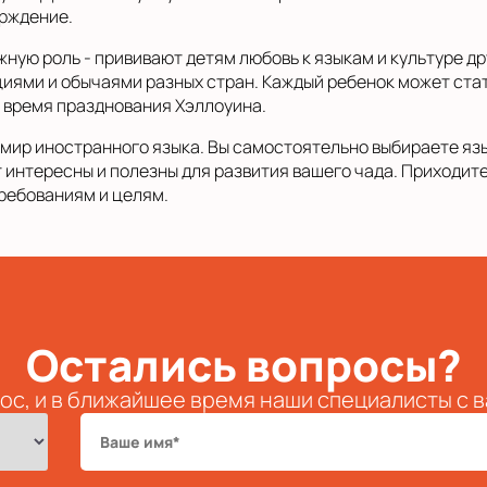
ерждение.
ную роль - прививают детям любовь к языкам и культуре д
иями и обычаями разных стран. Каждый ребенок может стат
о время празднования Хэллоуина.
мир иностранного языка. Вы самостоятельно выбираете язы
 интересны и полезны для развития вашего чада. Приходит
ребованиям и целям.
Остались вопросы?
ос, и в ближайшее время наши специалисты с 