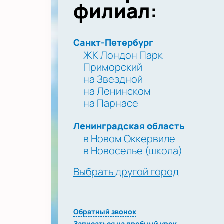
филиал:
Санкт-Петербург
ЖК Лондон Парк
Приморский
на Звездной
на Ленинском
на Парнасе
Ленинградская область
в Новом Оккервиле
в Новоселье (школа)
Выбрать другой город
Обратный звонок
Записаться на пробный урок