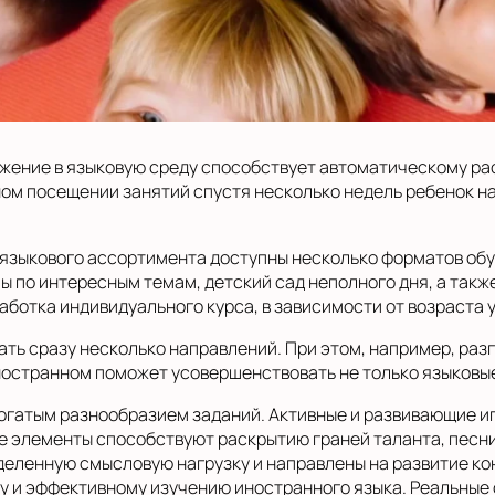
жение в языковую среду способствует автоматическому ра
ном посещении занятий спустя несколько недель ребенок на
 языкового ассортимента доступны несколько форматов об
 по интересным темам, детский сад неполного дня, а такж
отка индивидуального курса, в зависимости от возраста у
ь сразу несколько направлений. При этом, например, раз
ностранном поможет усовершенствовать не только языковые
богатым разнообразием заданий. Активные и развивающие и
 элементы способствуют раскрытию граней таланта, песни
деленную смысловую нагрузку и направлены на развитие кон
 и эффективному изучению иностранного языка. Реальные 