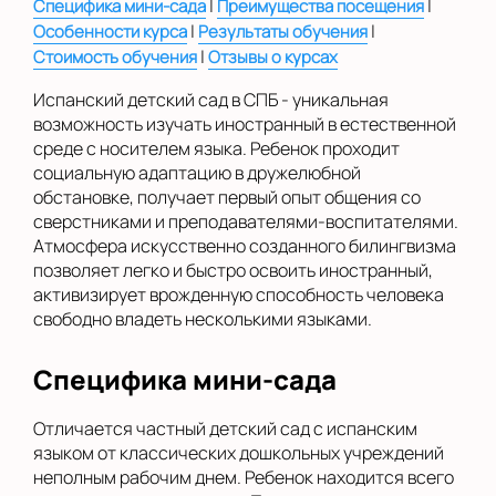
|
|
Специфика мини-сада
Преимущества посещения
Показать на карте
|
|
Особенности курса
Результаты обучения
Выбрать другой город
|
Стоимость обучения
Отзывы о курсах
Испанский детский сад в СПБ - уникальная
возможность изучать иностранный в естественной
среде с носителем языка. Ребенок проходит
социальную адаптацию в дружелюбной
обстановке, получает первый опыт общения со
сверстниками и преподавателями-воспитателями.
Атмосфера искусственно созданного билингвизма
позволяет легко и быстро освоить иностранный,
активизирует врожденную способность человека
свободно владеть несколькими языками.
Специфика мини-сада
Отличается частный детский сад с испанским
языком от классических дошкольных учреждений
неполным рабочим днем. Ребенок находится всего