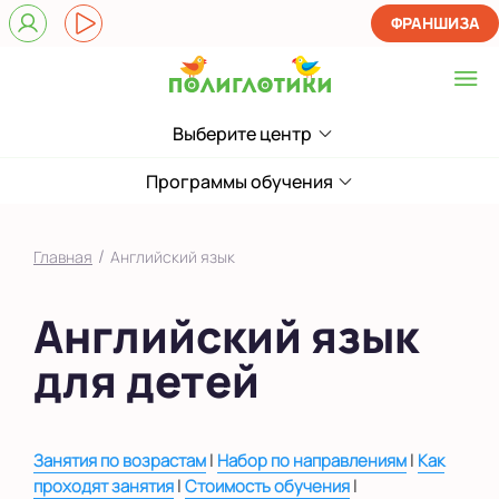
ФРАНШИЗА
Выберите центр
Выберите центр
ЖК Лондон Парк
Программы обучения
Приморский
/
Главная
Английский язык
на Звездной
Английский язык
на Ленинском
для детей
на Парнасе
в Новом Оккервиле
в Новоселье (школа)
|
|
Занятия по возрастам
Набор по направлениям
Как
|
|
проходят занятия
Стоимость обучения