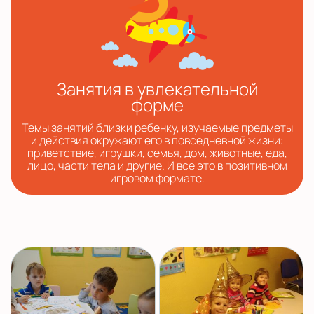
Занятия в увлекательной
форме
Темы занятий близки ребенку, изучаемые предметы
и действия окружают его в повседневной жизни:
приветствие, игрушки, семья, дом, животные, еда,
лицо, части тела и другие. И все это в позитивном
игровом формате.