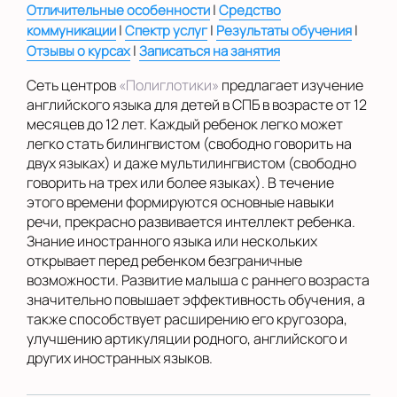
Показать на карте
|
Отличительные особенности
Средство
|
|
|
коммуникации
Спектр услуг
Результаты обучения
Выбрать другой город
|
Отзывы о курсах
Записаться на занятия
Сеть центров
«Полиглотики»
предлагает изучение
английского языка для детей в СПБ в возрасте от 12
месяцев до 12 лет. Каждый ребенок легко может
легко стать билингвистом (свободно говорить на
двух языках) и даже мультилингвистом (свободно
говорить на трех или более языках). В течение
этого времени формируются основные навыки
речи, прекрасно развивается интеллект ребенка.
Знание иностранного языка или нескольких
открывает перед ребенком безграничные
возможности. Развитие малыша с раннего возраста
значительно повышает эффективность обучения, а
также способствует расширению его кругозора,
улучшению артикуляции родного, английского и
других иностранных языков.