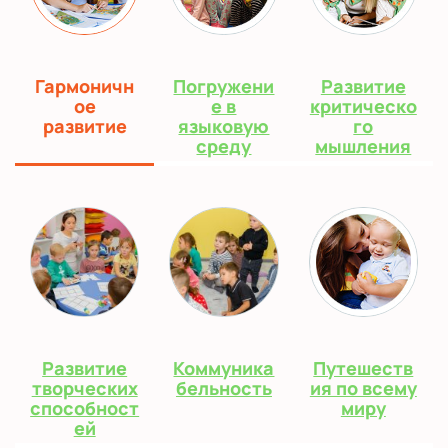
Гармоничн
Погружени
Развитие
ое
е в
критическо
развитие
языковую
го
среду
мышления
Развитие
Коммуника
Путешеств
творческих
бельность
ия по всему
способност
миру
ей