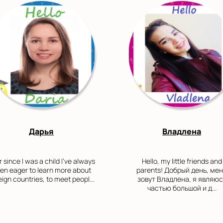
Дарья
Владлена
 since I was a child I've always
Hello, my little friends and
en eager to learn more about
parents! Добрый день, ме
eign countries, to meet peopl...
зовут Владлена, я являюс
частью большой и д...