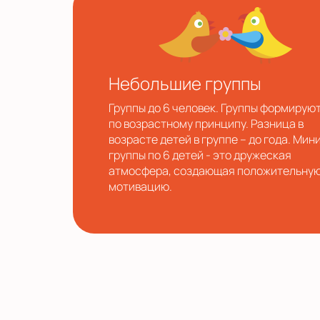
Небольшие группы
Группы до 6 человек. Группы формирую
по возрастному принципу. Разница в
возрасте детей в группе – до года. Мин
группы по 6 детей - это дружеская
атмосфера, создающая положительну
мотивацию.