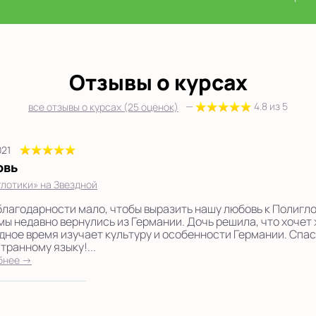
Отзывы о курсах
—
4.8 из 5
все отзывы о курсах (25 оценок)
021
овь
лотики» на Звездной
благодарности мало, чтобы выразить нашу любовь к Полигл
 мы недавно вернулись из Германии. Дочь решила, что хочет 
дное время изучает культуру и особенности Германии. Спа
транному языку!...
бнее →