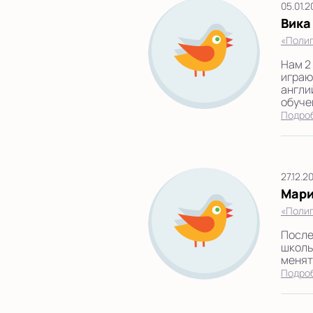
05.01.2
Вика
«Полиг
Нам 2
играю
англи
обучен
Подро
27.12.2
Мар
«Полиг
После
школь
менять
Подро