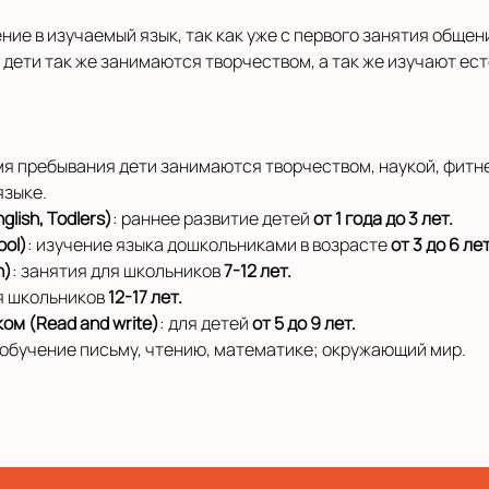
ие в изучаемый язык, так как уже с первого занятия обще
 дети так же занимаются творчеством, а так же изучают ес
мя пребывания дети занимаются творчеством, наукой, фитн
языке.
lish, Todlers)
: раннее развитие детей
от 1 года до 3 лет.
ool)
: изучение языка дошкольниками в возрасте
от 3 до 6 ле
h)
: занятия для школьников
7-12 лет.
ля школьников
12-17 лет.
ом (Read and write)
: для детей
от 5 до 9 лет.
 обучение письму, чтению, математике; окружающий мир.