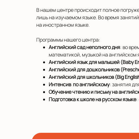
В нашем центре происходит полное погружен
лишь на изучаемом языке. Во время занятий
на иностранном языке.
Программы нашего центра:
Английский сад неполного дня
:
во вре
математикой, музыкой на английском 
Английский язык для малышей (Baby Eng
Английский для дошкольников (Presch
Английский для школьников (Big Englis
Интенсив по английскому
: занятия д
Обучение чтению и письму на английск
Подготовка к школе на русском языке
: