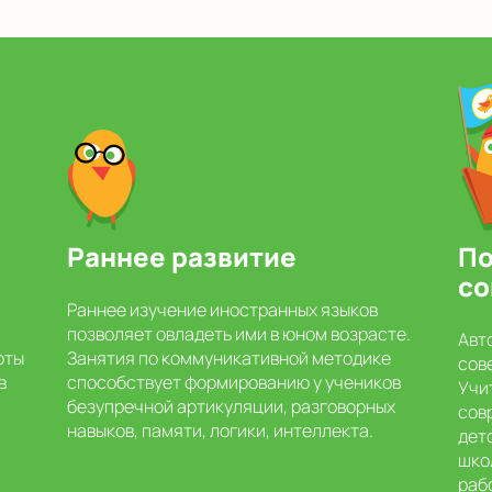
Раннее развитие
По
со
Раннее изучение иностранных языков
позволяет овладеть ими в юном возрасте.
Авт
оты
Занятия по коммуникативной методике
сов
в
способствует формированию у учеников
Учи
безупречной артикуляции, разговорных
сов
навыков, памяти, логики, интеллекта.
дет
шко
раб