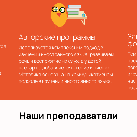
За
Авторские программы
фо
тся
Используется комплексный подход в
Тем
изучении иностранного языка: развиваем
и-
пре
речь и восприятие на слух, а у детей
пов
постарше добавляется чтение и письмо.
ю
игру
Методика основана на коммуникативном
част
подходе в изучении иностранного языка.
поз
Наши преподаватели