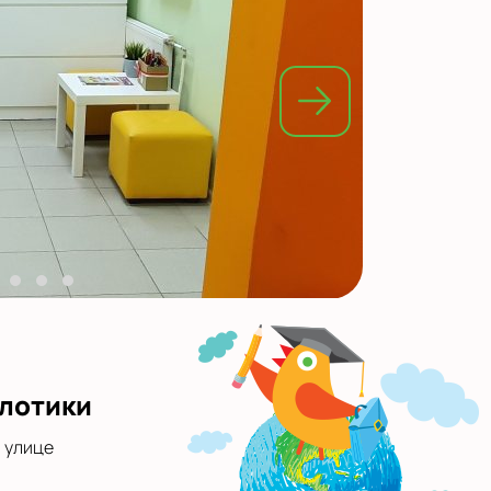
глотики
а улице