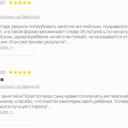
021
лотики» на Звездной
 года, решили попробовать занятия английским, понравилось
т, и в такой форме запоминают слова. Испугалась по началу,
йском, думала ребёнок ничего не поймёт, но оказывается э
ия. И он уже принёс результат...
бнее →
020
ия
лотики» на Звездной
 занятий в Полиглотиках сыну нравится изучать английский
ников, спасибо, что смогли заинтересовать ребёнка. Успев
ся в лучшую сторону! ...
бнее →