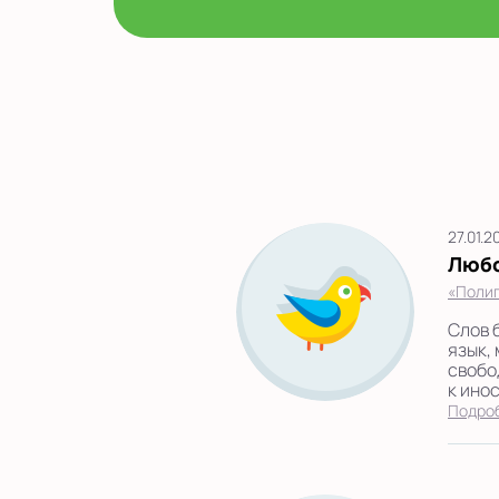
27.01.2
Люб
«Полиг
Слов 
язык,
свобо
к инос
Подро