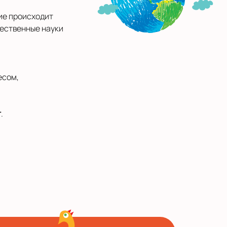
ние происходит
тественные науки
есом,
т
.