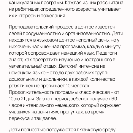
каникулярных программ. Каждая из них рассчитана
на ребятишек определенного возраста, учитывает
их интересы и пожелания.
Преподавательский процесс в центре известен
своей продуманностью и организованностью. Дети
находятся в языковом центре неполный день, но у
них очень насыщенная программа, каждую минуту
которой сопровождает немецкий язык. Педагоги
знают, как превратить изучение иностранного в
увлекательный отдых. Детский интенсив на
немецком языке – это до двух рабочих групп:
дошкольники и школьники, в каждой количество
ребятишек не превышает 10 человек.
Продолжительность пограммы классическая – от
10 до 21 дня. За этот период ребенок получает 60
часов интенсивного немецкого, который окружает
учащихся на занятиях, прогулках, во время
перекуса и так далее.
Дети полностью погружаются в языковую среду.