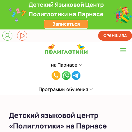
Детский Языковой Центр
Полиглотики на Парнасе
Записаться
ФРАНШИЗА
на Парнасе
Выберите центр
8(812)660-
ЖК Лондон Парк
59-
Приморский
Программы обучения
05
на Звездной
Детский языковой центр
на Ленинском
«Полиглотики» на Парнасе
на Парнасе