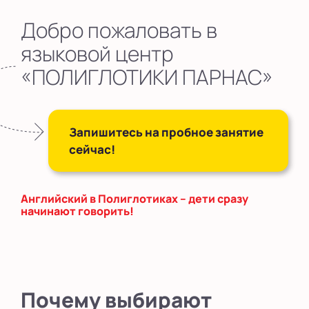
в Новом Оккервиле
Добро пожаловать в
в Новоселье (школа)
языковой центр
«ПОЛИГЛОТИКИ ПАРНАС»
Показать на карте
Выбрать другой город
Запишитесь на пробное занятие
сейчас!
Английский в Полиглотиках – дети сразу
начинают говорить!
Почему выбирают