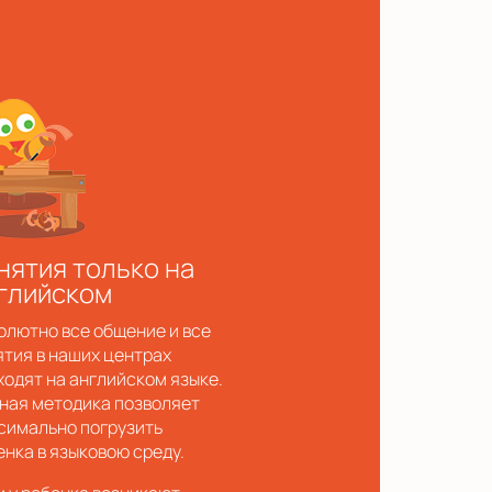
нятия только на
глийском
олютно все общение и все
ятия в наших центрах
ходят на английском языке.
ная методика позволяет
симально погрузить
енка в языковою среду.