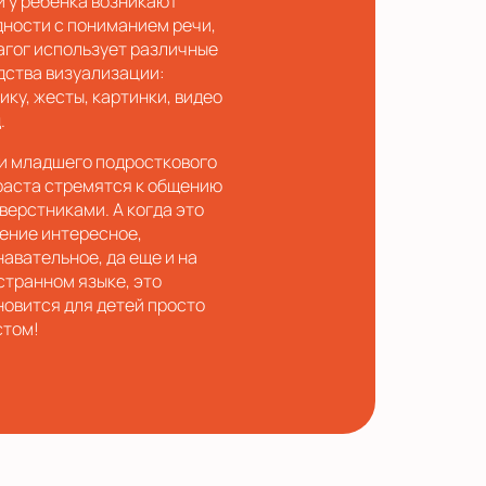
и у ребенка возникают
дности с пониманием речи,
агог использует различные
дства визуализации:
ику, жесты, картинки, видео
.
и младшего подросткового
раста стремятся к общению
сверстниками. А когда это
ение интересное,
навательное, да еще и на
странном языке, это
новится для детей просто
стом!