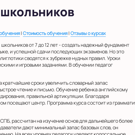
 школьников
|
|
 обучения
Стоимость обучения
Отзывы о курсах
 школьников от 7 до 12 лет - создать надежный фундамент
ыке, и успешной сдачи последующих экзаменов. Но это
олиглотики сводятся к зубрежке нудных правил. Уроки
ескими и игровыми заданиями. В обучении педагог
в кратчайшие сроки увеличить словарный запас
быстрое чтение и письмо. Обучение ребенка английскому
удирования, правильной артикуляции. Благодаря
ом посещают центр. Программа курса состоит из граммати
 СПБ, рассчитан на изучение основ для дальнейшего более
подаватели дают минимальный запас базовых слов, он
ению. На всех уровнях педагоги уделяют колоссальное