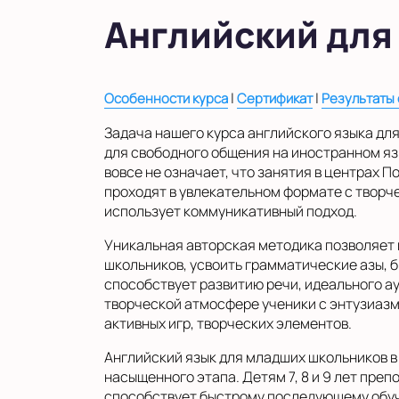
Английский для
|
|
Особенности курса
Сертификат
Результаты
Задача нашего курса английского языка для
для свободного общения на иностранном яз
вовсе не означает, что занятия в центрах П
проходят в увлекательном формате с творч
использует коммуникативный подход.
Уникальная авторская методика позволяет 
школьников, усвоить грамматические азы, 
способствует развитию речи, идеального а
творческой атмосфере ученики с энтузиазм
активных игр, творческих элементов.
Английский язык для младших школьников в
насыщенного этапа. Детям 7, 8 и 9 лет пре
способствует быстрому последующему обуч