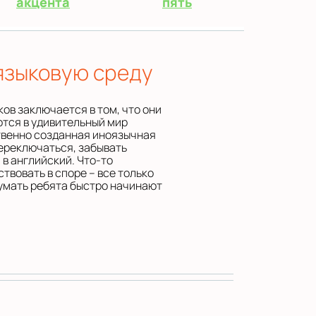
акцента
пять
языковую среду
ов заключается в том, что они
ются в удивительный мир
твенно созданная иноязычная
ереключаться, забывать
 в английский. Что-то
ствовать в споре – все только
думать ребята быстро начинают