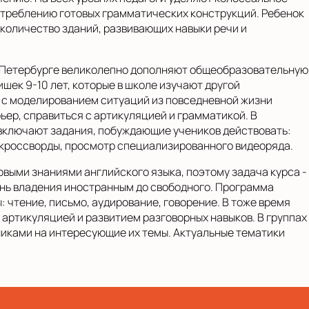
треблению готовых грамматических конструкций. Ребенок
 количество зданий, развивающих навыки речи и
т-Петербурге великолепно дополняют общеобразовательную
шек 9-10 лет, которые в школе изучают другой
 с моделированием ситуаций из повседневной жизни
ьер, справиться с артикуляцией и грамматикой. В
включают задания, побуждающие учеников действовать:
 кроссворды, просмотр специализированного видеоряда.
овыми знаниями английского языка, поэтому задача курса -
ень владения иностранным до свободного. Программа
: чтение, письмо, аудирование, говорение. В тоже время
 артикуляцией и развитием разговорных навыков. В группах
иками на интересующие их темы. Актуальные тематики