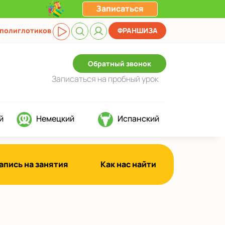
Записаться
 полиглотиков
ФРАНШИЗА
Обратный звонок
Записаться
на пробный урок
й
Немецкий
Испанский
апись на занятия
Как нас найти