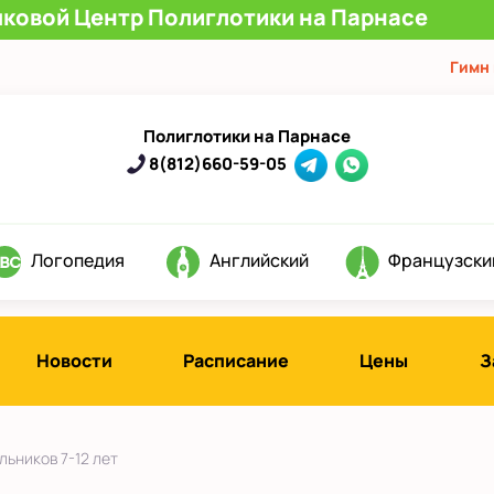
ыковой Центр Полиглотики на Парнасе
Гимн
Полиглотики на Парнасе
8(812)660-59-05
Логопедия
Английский
Французски
Новости
Расписание
Цены
З
д
льников 7-12 лет