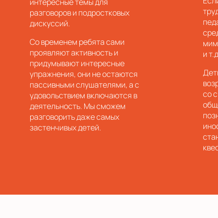
Есл
интересные темы для
тру
разговоров и подростковых
пед
дискуссий.
сре
Со временем ребята сами
мим
проявляют активность и
и т.д
придумывают интересные
Дет
упражнения, они не остаются
воз
пассивными слушателями, а с
со 
удовольствием включаются в
общ
деятельность. Мы сможем
поз
разговорить даже самых
ино
застенчивых детей.
ста
кве