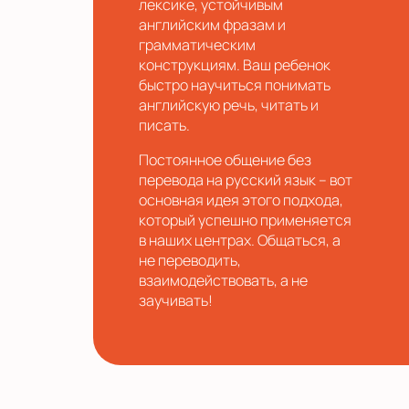
лексике, устойчивым
английским фразам и
грамматическим
конструкциям. Ваш ребенок
быстро научиться понимать
английскую речь, читать и
писать.
Постоянное общение без
перевода на русский язык – вот
основная идея этого подхода,
который успешно применяется
в наших центрах. Общаться, а
не переводить,
взаимодействовать, а не
заучивать!