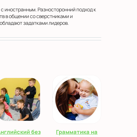
я с иностранным. Разносторонний подход к
в в общении со сверстниками и
 обладают задатками лидеров.
нглийский без
Грамматика на