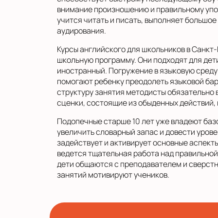
внимание произношению и правильному упо
учится читать и писать, выполняет большое
аудирования.
Курсы английского для школьников в Санк
школьную программу. Они подходят для дети
иностранный. Погружение в языковую среду
помогают ребенку преодолеть языковой бар
структуру занятия методисты обязательно 
сценки, состоящие из обыденных действий,
Подопечные старше 10 лет уже владеют баз
увеличить словарный запас и довести уров
задействует и активирует основные аспекты
ведется тщательная работа над правильной
дети общаются с преподавателем и сверстн
занятий мотивируют учеников.