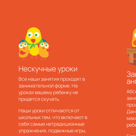
а
Нескучные уроки
За
Все наши занятия проходят в
ан
занимательной форме. На
Абс
уроках вашему ребенку не
зан
придется скучать.
про
Наши уроки отличаются от
Дан
школьных тем, что включают в
мак
себя самые нетрадиционные
реб
упражнения, подвижные игры,