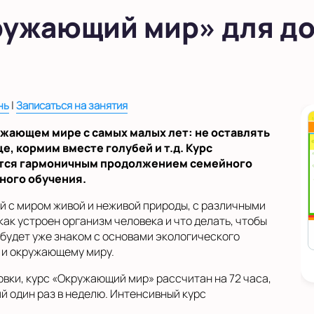
ужающий мир» для до
|
нь
Записаться на занятия
ужающем мире с самых малых лет: не оставлять
це, кормим вместе голубей и т.д. Курс
тся гармоничным продолжением семейного
ного обучения.
й с миром живой и неживой природы, с различными
как устроен организм человека и что делать, чтобы
 будет уже знаком с основами экологического
 и окружающему миру.
вки, курс «Окружающий мир» рассчитан на 72 часа,
тий один раз в неделю. Интенсивный курс