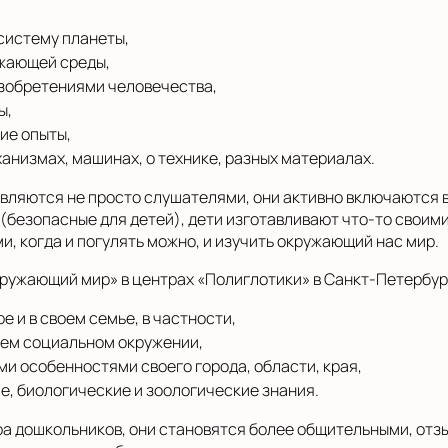
систему планеты,
ужающей среды,
изобретениями человечества,
ы,
ие опыты,
анизмах, машинах, о технике, разных материалах.
вляются не просто слушателями, они активно включаются в
(безопасные для детей), дети изготавливают что-то своими
, когда и погулять можно, и изучить окружающий нас мир.
кружающий мир» в центрах «Полиглотики» в Санкт-Петербур
 и в своем семье, в частности,
ем социальном окружении,
и особенностями своего города, области, края,
, биологические и зоологические знания.
ра дошкольников, они становятся более общительными, от