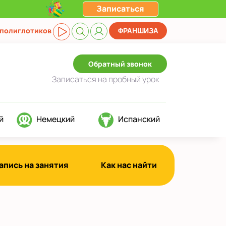
Записаться
 полиглотиков
ФРАНШИЗА
Обратный звонок
Записаться
на пробный урок
й
Немецкий
Испанский
апись на занятия
Как нас найти