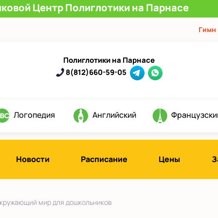
ыковой Центр Полиглотики на Парнасе
Гимн
Полиглотики на Парнасе
8(812)660-59-05
Логопедия
Английский
Французски
Новости
Расписание
Цены
З
д
кружающий мир для дошкольников