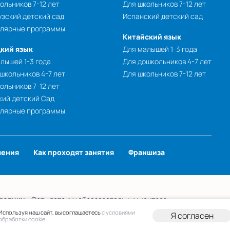
ольников 7-12 лет
Для школьников 7-12 лет
зский детский сад
Испанский детский сад
улярные программы
Китайский язык
кий язык
Для малышей 1-3 года
лышей 1-3 года
Для дошкольников 4-7 лет
школьников 4-7 лет
Для школьников 7-12 лет
ольников 7-12 лет
ий детский Сад
улярные программы
чения
Как проходят занятия
Франшиза
лотики
- Сеть детских образовательных центров.
 персональных данных
Публичная оферта
Используя наш сайт, вы соглашаетесь
с условиями
Я согласен
обработки cookie
вательной организации