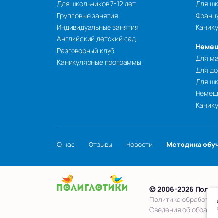
Для школьников 7-12 лет
Для шк
Групповые занятия
Францу
Индивидуальные занятия
Каник
Английский детский сад
Немец
Разговорный клуб
Для ма
Каникулярные программы
Для до
Для шк
Немецк
Каник
О нас
Отзывы
Новости
Методика обу
© 2006-2026 Полиг
Политика обработки
Сведения об образо