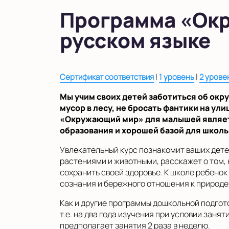
Программа «Окр
русском языке
|
|
Сертификат соответствия
1 уровень
2 урове
Мы учим своих детей заботиться об окр
мусор в лесу, не бросать фантики на ули
«Окружающий мир» для малышей являе
образования и хорошей базой для школь
Увлекательный курс познакомит ваших дете
растениями и животными, расскажет о том, 
сохранить своей здоровье. К школе ребенок
сознания и бережного отношения к природе
Как и другие программы дошкольной подгото
т.е. на два года изучения при условии заня
предполагает занятия 2 раза в неделю.