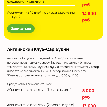
ежедневно (июнь-июль)
руб
Абонемент на 10 дней по 3 часа ежедневно
14 800
(август)
руб
Записаться
Английский Клуб-Сад будни
Английский клуб-сад для детей от 3 до 6,5 лет с полным
погружением в языковую среду. Вас ждет 4 часа игр и фитнеса,
творчества, также мы изучаем науку, литературу, математику, театр
и все это на английском языке! С перерывом на lunch-time.
Ждем вас с понедельника по пятницу с 10:00 до 14:00!
Срок действия абонемента: 1мес.
Абонемент на 4 занятия (1 раз в неделю)
8 000
руб
Абонемент на 8 занятий (2 раза в неделю)
13 600