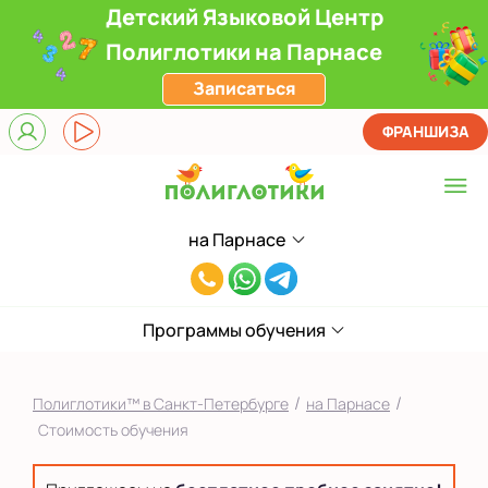
Детский Языковой Центр
Полиглотики на Парнасе
Записаться
ФРАНШИЗА
на Парнасе
Выберите центр
8(812)660-
ЖК Лондон Парк
59-
Приморский
Программы обучения
05
на Звездной
/
/
Полиглотики™ в Санкт-Петербурге
на Парнасе
на Ленинском
Стоимость обучения
на Парнасе