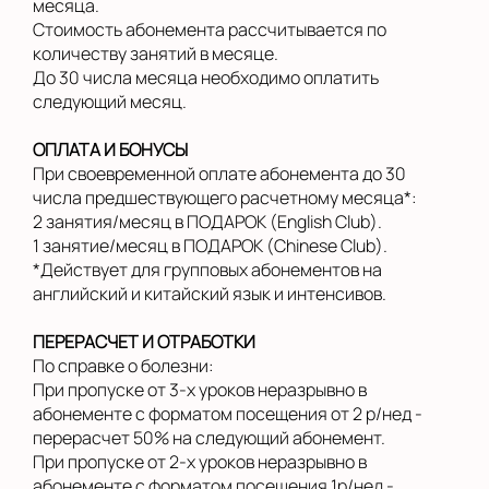
месяца.
Стоимость абонемента рассчитывается по
количеству занятий в месяце.
До 30 числа месяца необходимо оплатить
следующий месяц.
ОПЛАТА И БОНУСЫ
При своевременной оплате абонемента до 30
числа предшествующего расчетному месяца*:
2 занятия/месяц в ПОДАРОК (English Club).
1 занятие/месяц в ПОДАРОК (Chinese Club).
*Действует для групповых абонементов на
английский и китайский язык и интенсивов.
ПЕРЕРАСЧЕТ И ОТРАБОТКИ
По справке о болезни:
При пропуске от 3-х уроков неразрывно в
абонементе с форматом посещения от 2 р/нед -
перерасчет 50% на следующий абонемент.
При пропуске от 2-х уроков неразрывно в
абонементе с форматом посещения 1р/нед -