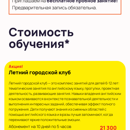
Приглашаем на
бесплатное пробное занятие!
в Новом Оккервиле
Предварительная запись обязательна.
в Новоселье (школа)
Стоимость
Показать на карте
обучения*
Выбрать другой город
Летний городской клуб
Летний городской клуб — это комплекс занятий для детей 6-12 лет:
тематические занятия по английскому языку, прогулки, проектная
деятельность, развивающие занятия. Навыки владения английским
языком осваиваются в контексте познавательной деятельности и
выполнения интересных заданий, обеспечивая эффект полного
погружения. Дети получают знания из смежных областей с
помощью английского языка и в разы лучше запоминают, когда
переживают яркие положительные эмоции.
Абонемент на 10 дней по 5 часов
21 300