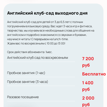
Английский клуб-сад выходного дня
Английский клуб-сад для детей от 3 до 6,5 лет с полным
погружением в языковую среду. Вас ждет 3 часа игр и фитнеса,
творчества, мы изучаем все необходимые слова для общения на
английском и подробно знакомимся со звуками и буквами,
научимся читать! С перерывом на lunch-time.
Ждем вас по воскресеньям с 10:00 до 13:00!
Срок действия абонемента: 1мес.
Английский клуб сад по воскресеньям
7 200
руб
Пробное занятия (1 час)
Бесплатно
Пробное занятие (3 часа)
1 400
руб
Разовое посещение
2 000
руб