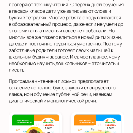
проверяют технику чтения. С первых дней обучения
в первом классе дети уже записывают слова и
буквы в тетрадях. Многие ребята с ходу вливаются
в образовательный процесс, даже если не умели до
этого читать, а писать и вовсе не пробовали. Но
многим все же тяжело влиться в новый ритм жизни,
да еще и постоянно трудиться умственно. Поэтому
заботливые родители готовят своих малышей к
школьным будням заранее. И самое главное, чему
необходимо научить дошкольников – это читать и
писать.
Программа «Чтение и письмо» предполагает
освоение не только букв, звуков и слов русского
языка, но и обучение публичной речи, навыкам
диалогической и монологической речи.