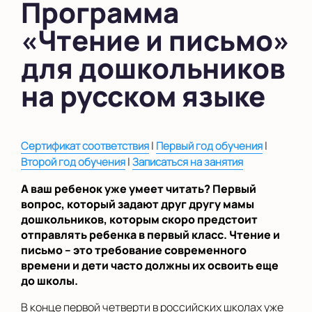
Программа
в Новом Оккервиле
«Чтение и письмо»
в Новоселье (школа)
для дошкольников
Показать на карте
на русском языке
Выбрать другой город
|
|
Сертификат соответствия
Первый год обучения
|
Второй год обучения
Записаться на занятия
А ваш ребенок уже умеет читать? Первый
вопрос, который задают друг другу мамы
дошкольников, которым скоро предстоит
отправлять ребенка в первый класс. Чтение и
письмо – это требование современного
времени и дети часто должны их освоить еще
до школы.
В конце первой четверти в российских школах уже