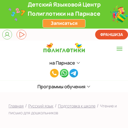
Детский Языковой Центр
Полиглотики на Парнасе
Записаться
ФРАНШИЗА
на Парнасе
Выберите центр
8(812)660-
ЖК Лондон Парк
59-
Приморский
Программы обучения
05
на Звездной
/
/
/
Главная
Русский язык
Подготовка к школе
Чтение и
на Ленинском
письмо для дошкольников
на Парнасе