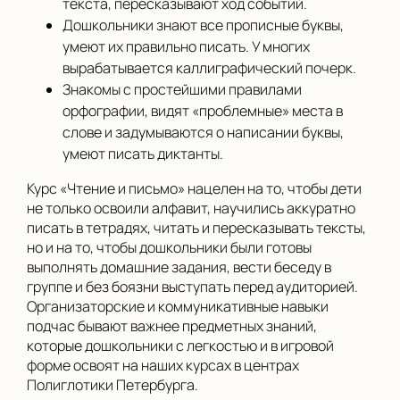
текста, пересказывают ход событий.
Дошкольники знают все прописные буквы,
умеют их правильно писать. У многих
вырабатывается каллиграфический почерк.
Знакомы с простейшими правилами
орфографии, видят «проблемные» места в
слове и задумываются о написании буквы,
умеют писать диктанты.
Курс «Чтение и письмо» нацелен на то, чтобы дети
не только освоили алфавит, научились аккуратно
писать в тетрадях, читать и пересказывать тексты,
но и на то, чтобы дошкольники были готовы
выполнять домашние задания, вести беседу в
группе и без боязни выступать перед аудиторией.
Организаторские и коммуникативные навыки
подчас бывают важнее предметных знаний,
которые дошкольники с легкостью и в игровой
форме освоят на наших курсах в центрах
Полиглотики Петербурга.