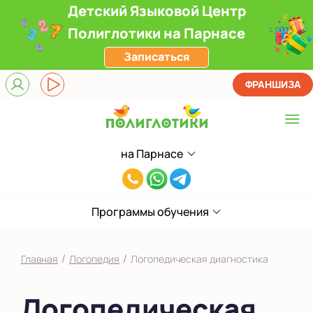
Детский Языковой Центр
Полиглотики на Парнасе
Записаться
ФРАНШИЗА
на Парнасе
Выберите центр
8(812)660-
ЖК Лондон Парк
59-
Приморский
Программы обучения
05
на Звездной
/
/
Главная
Логопедия
Логопедическая диагностика
на Ленинском
Логопедическая
на Парнасе