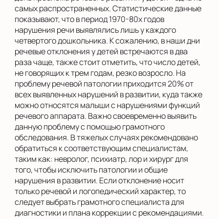
самых распространенных. Статистические данные
показывают, что в период 1970-80х годов
нарушения речи выявлялись лишь у каждого
четвертого дошкольника. К сожалению, в наши дни
речевые отклонения у детей встречаются в два
раза чаще, также стоит отметить, что число детей,
не говорящих к трем годам, резко возросло. На
проблему речевой патологии приходится 20% от
всех выявленных нарушений в развитии, куда также
можно относятся малыши с нарушениями функций
речевого аппарата. Важно своевременно выявить
данную проблему с помощью грамотного
обследования. В тяжелых случаях рекомендовано
обратиться к соответствующим специалистам,
таким как: невролог, психиатр, лор и хирург для
того, чтобы исключить патологии и общие
нарушения в развитии. Если отклонение носит
только речевой и логопедический характер, то
следует выбрать грамотного специалиста для
диагностики и плана коррекции с рекомендациями.