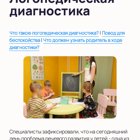
диагностика
в Новом Оккервиле
в Новоселье (школа)
|
Что такое логопедическая диагностика?
Повод для
Показать на карте
|
беспокойства
Что должен узнать родитель в ходе
Выбрать другой город
диагностики?
Специалисты зафиксировали, что на сегодняшний
день проблема речевого развития у детей - одна из