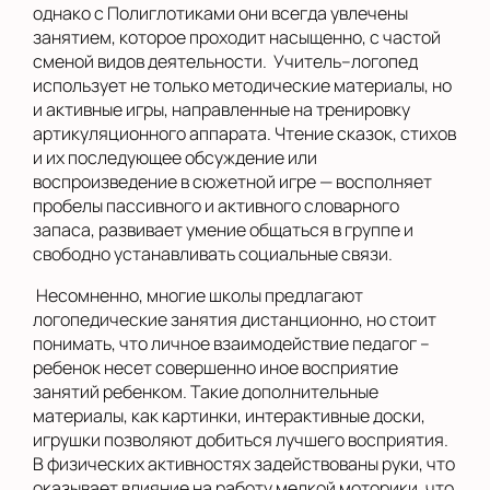
однако с Полиглотиками они всегда увлечены
занятием, которое проходит насыщенно, с частой
сменой видов деятельности. Учитель–логопед
использует не только методические материалы, но
и активные игры, направленные на тренировку
артикуляционного аппарата. Чтение сказок, стихов
и их последующее обсуждение или
воспроизведение в сюжетной игре — восполняет
пробелы пассивного и активного словарного
запаса, развивает умение общаться в группе и
свободно устанавливать социальные связи.
Несомненно, многие школы предлагают
логопедические занятия дистанционно, но стоит
понимать, что личное взаимодействие педагог –
ребенок несет совершенно иное восприятие
занятий ребенком. Такие дополнительные
материалы, как картинки, интерактивные доски,
игрушки позволяют добиться лучшего восприятия.
В физических активностях задействованы руки, что
оказывает влияние на работу мелкой моторики, что