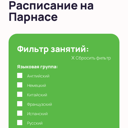
Расписание на
в Новом Оккервиле
Парнасе
в Новоселье (школа)
Показать на карте
Выбрать другой город
Фильтр занятий:
x
Сбросить фильтр
Языковая группа:
Английский
Немецкий
Китайский
Французский
Испанский
Русский