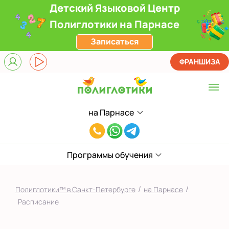
Детский Языковой Центр
Полиглотики на Парнасе
Записаться
ФРАНШИЗА
на Парнасе
Выберите центр
8(812)660-
ЖК Лондон Парк
59-
Приморский
Программы обучения
05
на Звездной
/
/
Полиглотики™ в Санкт-Петербурге
на Парнасе
на Ленинском
Расписание
на Парнасе