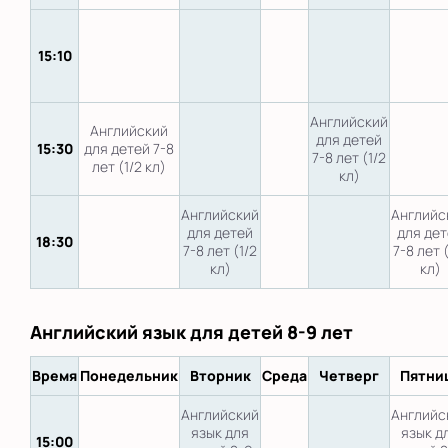
15:10
Английский
Английский
для детей
15:30
для детей 7-8
7-8 лет (1/2
лет (1/2 кл)
кл)
Английский
Английс
для детей
для де
18:30
7-8 лет (1/2
7-8 лет 
кл)
кл)
Английский язык для детей 8-9 лет
Время
Понедельник
Вторник
Среда
Четверг
Пятни
Английский
Английс
язык для
язык д
15:00