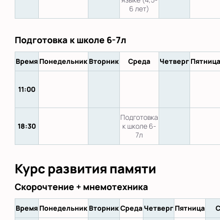
6 лет)
Подготовка к школе 6-7л
Время
Понедельник
Вторник
Среда
Четверг
Пятниц
11:00
Подготовка
18:30
к школе 6-
7л
Курс развития памяти
Скорочтение + мнемотехника
Время
Понедельник
Вторник
Среда
Четверг
Пятница
С