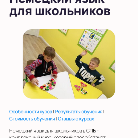
для школьников
в Новом Оккервиле
в Новоселье (школа)
Показать на карте
Выбрать другой город
|
|
Особенности курса
Результаты обучения
|
Стоимость обучения
Отзывы о курсах
Немецкий язык для школьников в СПБ -
комплексный курс, который способствует