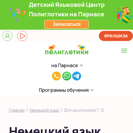
Детский Языковой Центр
Полиглотики на Парнасе
Записаться
ФРАНШИЗА
на Парнасе
Выберите центр
8(812)660-
ЖК Лондон Парк
59-
Приморский
Программы обучения
05
на Звездной
/
/
Главная
Немецкий язык
Для школьников 7-12
на Ленинском
Немецкий язык
на Парнасе