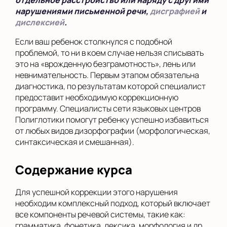
отдельное расстройство или наряду с другими
нарушениями письменной речи,
дисграфией
и
дислексией
.
Если ваш ребенок столкнулся с подобной
проблемой, то ни в коем случае нельзя списывать
это на «врожденную безграмотность», лень или
невнимательность. Первым этапом обязательна
диагностика, по результатам которой специалист
предоставит необходимую коррекционную
программу. Специалисты сети языковых центров
Полиглотики помогут ребенку успешно избавиться
от любых видов дизорфографии (морфологическая,
синтаксическая и смешанная).
Содержание курса
Для успешной коррекции этого нарушения
необходим комплексный подход, который включает
все компоненты речевой системы, такие как:
грамматика, фонетика, лексика, морфология и др.