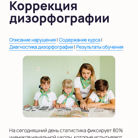
Коррекция
в Новом Оккервиле
дизорфографии
в Новоселье (школа)
Показать на карте
|
|
Описание нарушения
Содержание курса
Выбрать другой город
|
Диагностика дизорфографии
Результаты обучения
На сегодняшний день статистика фиксирует 80%
учеников начальной школы, которые испытывают