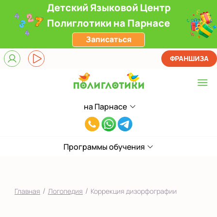
Детский Языковой Центр
Полиглотики на Парнасе
Записаться
ФРАНШИЗА
на Парнасе
Выберите центр
8(812)660-
ЖК Лондон Парк
59-
Приморский
Программы обучения
05
на Звездной
на Ленинском
/
/
Главная
Логопедия
Коррекция дизорфографии
на Парнасе