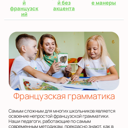
й
й без
е манеры
французск
акцента
ий
Французская грамматика
Самым сложным для многих школьников является
освоение непростой французской грамматики.
Наши педагоги, работающие по самым
современным методикам, прекрасно знают, как в