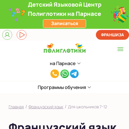
Детский Языковой Центр
Полиглотики на Парнасе
Записаться
ФРАНШИЗА
на Парнасе
Выберите центр
8(812)660-
ЖК Лондон Парк
59-
Приморский
Программы обучения
05
на Звездной
/
/
Главная
Французский язык
Для школьников 7-12
на Ленинском
Французский язык
на Парнасе