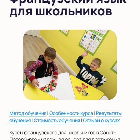
для школьников
в Новом Оккервиле
в Новоселье (школа)
Показать на карте
Выбрать другой город
|
|
Метод обучения
Особенности курса
Результаты
|
|
обучения
Стоимость обучения
Отзывы о курсах
Курсы французского для школьников в Санкт-
Петербурге - надежная основа для постижения