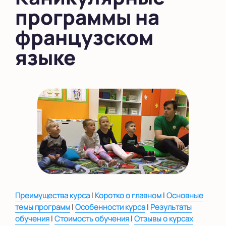
программы на
в Новом Оккервиле
французском
в Новоселье (школа)
языке
Показать на карте
Выбрать другой город
|
|
Преимущества курса
Коротко о главном
Основные
|
|
темы программ
Особенности курса
Результаты
|
|
обучения
Стоимость обучения
Отзывы о курсах