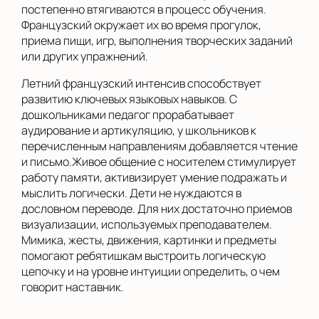
постепенно втягиваются в процесс обучения.
Французский окружает их во время прогулок,
приема пищи, игр, выполнения творческих заданий
или других упражнений.
Летний французский интенсив способствует
развитию ключевых языковых навыков. С
дошкольниками педагог прорабатывает
аудирование и артикуляцию, у школьников к
перечисленным направлениям добавляется чтение
и письмо.Живое общение с носителем стимулирует
работу памяти, активизирует умение подражать и
мыслить логически. Дети не нуждаются в
дословном переводе. Для них достаточно приемов
визуализации, используемых преподавателем.
Мимика, жесты, движения, картинки и предметы
помогают ребятишкам выстроить логическую
цепочку и на уровне интуиции определить, о чем
говорит наставник.