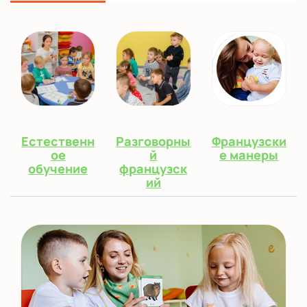
Естественн
Разговорны
Французски
ое
й
е манеры
обучение
французск
ий