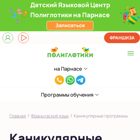
Детский Языковой Центр
Полиглотики на Парнасе
Записаться
ФРАНШИЗА
на Парнасе
Выберите центр
8(812)660-
ЖК Лондон Парк
59-
Приморский
Программы обучения
05
на Звездной
/
/
Главная
Французский язык
Каникулярные программы
на Ленинском
Каникулярные
на Парнасе