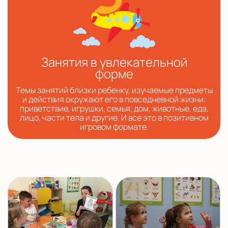
Занятия в увлекательной
форме
Темы занятий близки ребенку, изучаемые предметы
и действия окружают его в повседневной жизни:
приветствие, игрушки, семья, дом, животные, еда,
лицо, части тела и другие. И все это в позитивном
игровом формате.