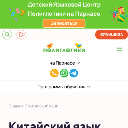
Детский Языковой Центр
Полиглотики на Парнасе
Записаться
ФРАНШИЗА
на Парнасе
Выберите центр
8(812)660-
ЖК Лондон Парк
59-
Приморский
Программы обучения
05
на Звездной
/
Главная
Китайский язык
на Ленинском
Китайский язык
на Парнасе