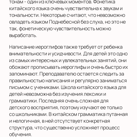
тонам - один из ключевых моментов. Фонетика
китайского языка очень чувствительна к звукам и
тональности. Некоторые считают, что невозможно
овладеть языком Поднебесной без слуха, но это не
так, фонетическую чувствительность можно
выработать.
Написание иероглифов также требует от ребенка
внимательности и усидчивости. Для детей это одно
из самых интересных и увлекательных занятий, они
обожают прописывать иероглифы и очень быстро их
запоминают. Преподавателю остается следить за
правильностью написания и регулярно заниматься
письмом с учениками. Школа китайского языка для
детей невозможна без изучения лексики и
грамматики. Последняя очень сложная для
детского восприятия, поэтому изучают ее только
со школьниками. В китайском грамматика путанная
и нелогичная, в ней отсутствует конкретная
структура, что существенно усложняет процесс
обучения.