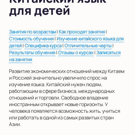
для детей
в Новом Оккервиле
в Новоселье (школа)
|
|
Занятия по возрастам
Как проходят занятия
Показать на карте
|
Стоимость обучения
Изучение китайского языка для
|
Выбрать другой город
|
|
детей
Специфика курса
Отличительные черты
|
|
Результаты обучения
Отзывы о курсах
Записаться
на занятия
Развитие экономических отношений между Китаем
и Россией значительно увеличило спрос на
изучение языка. Китайский нужен людям,
работающим в сфере бизнеса, международных
отношений и торговли. Свободное владение
иностранным открывает новые горизонты. У
человека появляется возможность жить, учиться
или работать в одной из самых развитых стран
Азии.