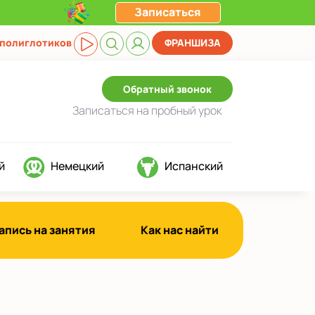
Записаться
 полиглотиков
ФРАНШИЗА
Обратный звонок
Записаться
на пробный урок
й
Немецкий
Испанский
апись на занятия
Как нас найти