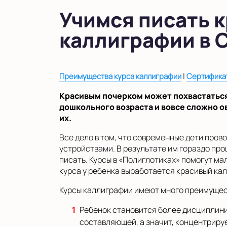
Учимся писать 
каллиграфии в 
|
Преимущества курса каллиграфии
Сертификат
Красивым почерком может похвастаться 
дошкольного возраста и вовсе сложно о
их.
Все дело в том, что современные дети про
устройствами. В результате им гораздо про
писать. Курсы в «Полиглотиках» помогут м
курса у ребенка выработается красивый ка
Курсы каллиграфии имеют много преимущес
Ребенок становится более дисциплинир
составляющей, а значит, концентриру