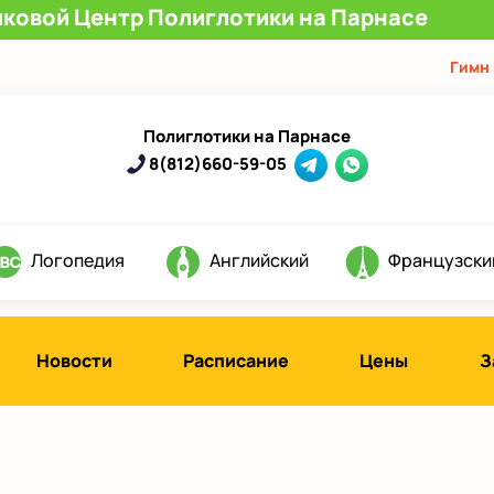
ыковой Центр Полиглотики на Парнасе
Гимн
Полиглотики на Парнасе
8(812)660-59-05
Логопедия
Английский
Французски
Новости
Расписание
Цены
З
д