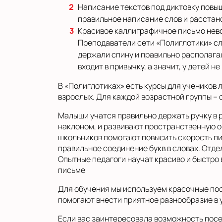
Написание текстов под диктовку повы
правильное написание слов и расстан
Красивое каллиграфичное письмо нево
Преподаватели сети «Полиглотики» сле
держали спину и правильно располагал
входит в привычку, а значит, у детей 
В «Полиглотиках» есть курсы для учеников 
взрослых. Для каждой возрастной группы – 
Малыши учатся правильно держать ручку в р
наклоном, и развивают пространственную 
школьников помогают повысить скорость пи
правильное соединение букв в словах. Отде
Опытные педагоги научат красиво и быстро 
письме
Для обучения мы используем красочные по
помогают внести приятное разнообразие в 
Если вас заинтересовала возможность посе