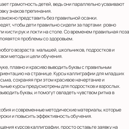
шает грамотность детей, ведь они параллельно усваивают
овку знаков препинания.
зможно представить без правильной осанки.
дят, чтобы дети правильно сидели за партами: ровно
и кисти рук и локти на столе. Со временем правильная поз
не появятся проблемы со здоровьем.
любого возраста: малышей, школьников, подростков и
свои методы и цели обучения.
уке, плавно и красиво выводить буквы с правильным
ориентацию на странице. Курсы каллиграфии для младших
сьма, сохраняя при этом красивое начертание и
льные курсы предусмотрены для подростков и взрослых.
выводить буквы, и помогут овладеть чувством ритма в
собия и современные методические материалы, которые
уроки и повысить эффективность обучения.
щения курсов каллиграфии, просто оставьте заявку на