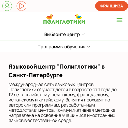
ФРАНШИЗА
Выберите центр
Выберите центр
ЖК Лондон Парк
Программы обучения
Приморский
Языковой центр "Полиглотики" в
на Звездной
Санкт-Петербурге
на Ленинском
Международная сеть языковых центров
Полиглотики обучает детей в возрасте от 1 года до
на Парнасе
12 лет английскому, немецкому, французскому,
испанскому и китайскому. Занятия проходят по
авторским программам, разработанным
в Новом Оккервиле
методистами центра. Коммуникативная методика
направлена на освоение учащимися иностранных
в Новоселье (школа)
языков в естественной среде.