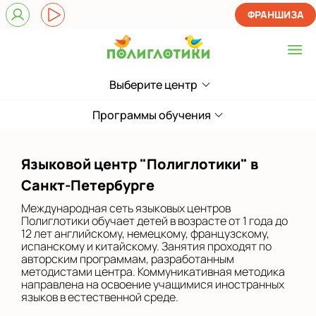
ФРАНШИЗА
Выберите центр
Выберите центр
ЖК Лондон Парк
Программы обучения
Приморский
Языковой центр "Полиглотики" в
на Звездной
Санкт-Петербурге
на Ленинском
Международная сеть языковых центров
Полиглотики обучает детей в возрасте от 1 года до
на Парнасе
12 лет английскому, немецкому, французскому,
испанскому и китайскому. Занятия проходят по
авторским программам, разработанным
в Новом Оккервиле
методистами центра. Коммуникативная методика
направлена на освоение учащимися иностранных
в Новоселье (школа)
языков в естественной среде.