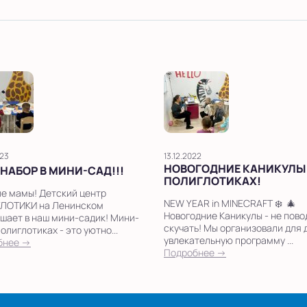
023
13.12.2022
НОВОГОДНИЕ КАНИКУЛЫ
 НАБОР В МИНИ-САД!!!
ПОЛИГЛОТИКАХ!
е мамы! Детский центр
NEW YEAR in MINECRAFT ❄️ 🎄
ЛОТИКИ на Ленинском
Новогодние Каникулы - не пово
шает в наш мини-садик! Мини-
скучать! Мы организовали для 
Полиглотиках - это уютно...
увлекательную программу ...
бнее →
Подробнее →