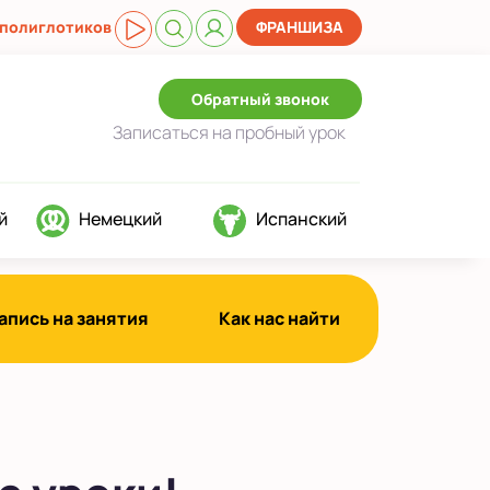
 полиглотиков
ФРАНШИЗА
Обратный звонок
Записаться
на пробный урок
й
Немецкий
Испанский
апись на занятия
Как нас найти