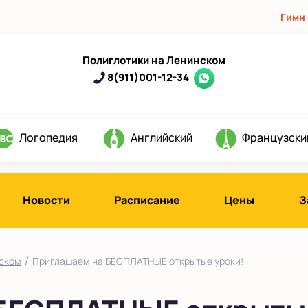
Гимн
Полиглотики на Ленинском
8(911)001-12-34
Логопедия
Английский
Французски
Новости
Расписание
Цены
З
д
/
нском
Приглашаем на БЕСПЛАТНЫЕ открытые уроки!