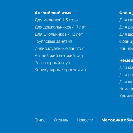
Английский язык
Франц
Для малышей 1-3 года
Для ма
Для дошкольников 4-7 лет
Для до
Для школьников 7-12 лет
Для шк
Групповые занятия
Францу
Индивидуальные занятия
Каник
Английский детский сад
Немец
Разговорный клуб
Для ма
Каникулярные программы
Для до
Для шк
Немецк
Каник
О нас
Отзывы
Новости
Методика обу