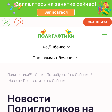
Запишитесь на занятие сейчас!
Записаться
ФРАНШИЗА
на Дыбенко
Выберите центр
ЖК Лондон Парк
Программы обучения
Приморский
/
/
Полиглотики™ в Санкт-Петербурге
на Дыбенко
на Звездной
Новости Полиглотиков на Дыбенко
на Ленинском
Новости
на Парнасе
Полиглотиков на
в Новом Оккервиле